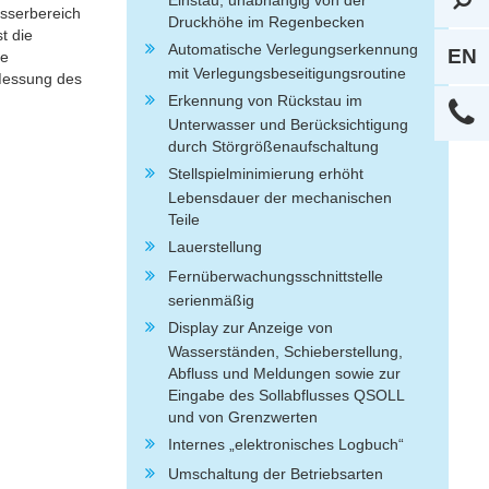
Einstau, unabhängig von der
asserbereich
Druckhöhe im Regenbecken
t die
Automatische Verlegungserkennung
EN
ne
mit Verlegungsbeseitigungsroutine
Messung des
Erkennung von Rückstau im
Unterwasser und Berücksichtigung
durch Störgrößenaufschaltung
Stellspielminimierung erhöht
Lebensdauer der mechanischen
Teile
Lauerstellung
Fernüberwachungsschnittstelle
serienmäßig
Display zur Anzeige von
Wasserständen, Schieberstellung,
Abfluss und Meldungen sowie zur
Eingabe des Sollabflusses QSOLL
und von Grenzwerten
Internes „elektronisches Logbuch“
Umschaltung der Betriebsarten