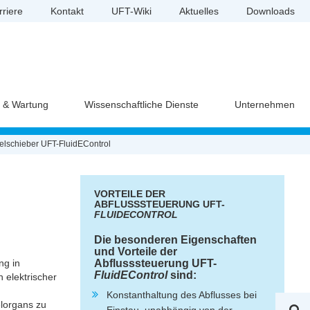
rriere
Kontakt
UFT-Wiki
Aktuelles
Downloads
e & Wartung
Wissenschaftliche Dienste
Unternehmen
selschieber UFT-FluidEControl
VORTEILE DER
ABFLUSSSTEUERUNG UFT-
FLUIDECONTROL
Die besonderen Eigenschaften
und Vorteile der
ng in
Abflusssteuerung UFT-
FluidEControl
sind:
 elektrischer
Konstanthaltung des Abflusses bei
elorgans zu