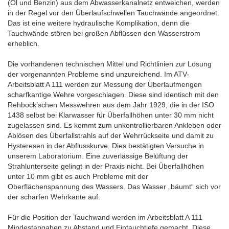
(Öl und Benzin) aus dem Abwasserkanalnetz entweichen, werden
in der Regel vor den Überlaufschwellen Tauchwände angeordnet.
Das ist eine weitere hydraulische Komplikation, denn die
Tauchwände stören bei großen Abflüssen den Wasserstrom
erheblich.
Die vorhandenen technischen Mittel und Richtlinien zur Lösung
der vorgenannten Probleme sind unzureichend. Im ATV-
Arbeitsblatt A 111 werden zur Messung der Überlaufmengen
scharfkantige Wehre vorgeschlagen. Diese sind identisch mit den
Rehbock’schen Messwehren aus dem Jahr 1929, die in der ISO
1438 selbst bei Klarwasser für Überfallhöhen unter 30 mm nicht
zugelassen sind. Es kommt zum unkontrollierbaren Ankleben oder
Ablösen des Überfallstrahls auf der Wehrrückseite und damit zu
Hysteresen in der Abflusskurve. Dies bestätigten Versuche in
unserem Laboratorium. Eine zuverlässige Belüftung der
Strahlunterseite gelingt in der Praxis nicht. Bei Überfallhöhen
unter 10 mm gibt es auch Probleme mit der
Oberflächenspannung des Wassers. Das Wasser „bäumt“ sich vor
der scharfen Wehrkante auf.
Für die Position der Tauchwand werden im Arbeitsblatt A 111
Mindestangaben zu Abstand und Eintauchtiefe gemacht. Diese