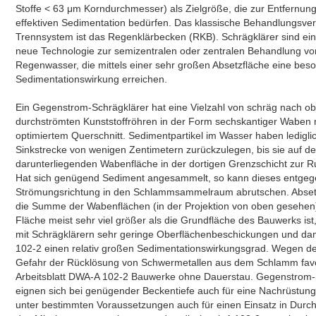
Stoffe < 63 μm Korndurchmesser) als Zielgröße, die zur Entfernung
effektiven Sedimentation bedürfen. Das klassische Behandlungsve
Trennsystem ist das Regenklärbecken (RKB). Schrägklärer sind eine
neue Technologie zur semizentralen oder zentralen Behandlung vo
Regenwasser, die mittels einer sehr großen Absetzfläche eine bes
Sedimentationswirkung erreichen.
Ein Gegenstrom-Schrägklärer hat eine Vielzahl von schräg nach o
durchströmten Kunststoffröhren in der Form sechskantiger Waben 
optimiertem Querschnitt. Sedimentpartikel im Wasser haben ledigli
Sinkstrecke von wenigen Zentimetern zurückzulegen, bis sie auf de
darunterliegenden Wabenfläche in der dortigen Grenzschicht zur
Hat sich genügend Sediment angesammelt, so kann dieses entgeg
Strömungsrichtung in den Schlammsammelraum abrutschen. Abset
die Summe der Wabenflächen (in der Projektion von oben gesehen
Fläche meist sehr viel größer als die Grundfläche des Bauwerks ist
mit Schrägklärern sehr geringe Oberflächenbeschickungen und dam
102-2 einen relativ großen Sedimentationswirkungsgrad. Wegen de
Gefahr der Rücklösung von Schwermetallen aus dem Schlamm favor
Arbeitsblatt DWA-A 102-2 Bauwerke ohne Dauerstau. Gegenstrom-
eignen sich bei genügender Beckentiefe auch für eine Nachrüstung.
unter bestimmten Voraussetzungen auch für einen Einsatz in Durc