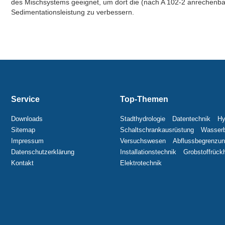
des Mischsystems geeignet, um dort die (nach A 102-2 anrechenba
Sedimentationsleistung zu verbessern.
Service
Top-Themen
Downloads
Stadthydrologie
Datentechnik
Hy
Sitemap
Schaltschrankausrüstung
Wasserb
Impressum
Versuchswesen
Abflussbegrenzu
Datenschutzerklärung
Installationstechnik
Grobstoffrückh
Kontakt
Elektrotechnik