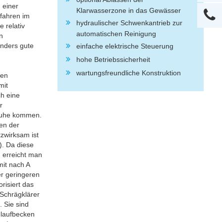
 einer
Klarwasserzone in das Gewässer
rfahren im
hydraulischer Schwenkantrieb zur
 relativ
automatischen Reinigung
n
onders gute
einfache elektrische Steuerung
hohe Betriebssicherheit
wartungsfreundliche Konstruktion
ben
mit
ch eine
r
 Ruhe kommen.
en der
zwirksam ist
). Da diese
, erreicht man
it nach A
r geringeren
isiert das
Schrägklärer
 Sie sind
hlaufbecken