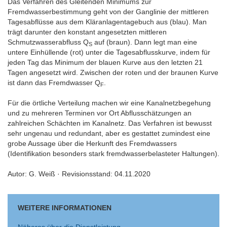
Das Verfahren des Gleitenden Minimums zur
Fremdwasserbestimmung geht von der Ganglinie der mittleren
Tagesabflüsse aus dem Kläranlagentagebuch aus (blau). Man
trägt darunter den konstant angesetzten mittleren
Schmutzwasserabfluss Q
auf (braun). Dann legt man eine
S
untere Einhüllende (rot) unter die Tagesabflusskurve, indem für
jeden Tag das Minimum der blauen Kurve aus den letzten 21
Tagen angesetzt wird. Zwischen der roten und der braunen Kurve
ist dann das Fremdwasser Q
.
F
Für die örtliche Verteilung machen wir eine Kanalnetzbegehung
und zu mehreren Terminen vor Ort Abflusschätzungen an
zahlreichen Schächten im Kanalnetz. Das Verfahren ist bewusst
sehr ungenau und redundant, aber es gestattet zumindest eine
grobe Aussage über die Herkunft des Fremdwassers
(Identifikation besonders stark fremdwasserbelasteter Haltungen).
Autor: G. Weiß · Revisionsstand: 04.11.2020
WEITERE INFORMATIONEN