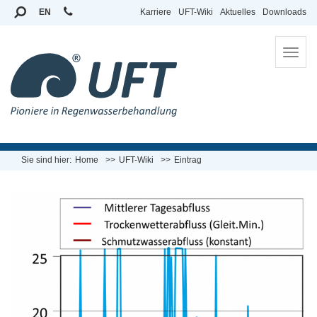
EN
Karriere
UFT-Wiki
Aktuelles
Downloads
To
na
Sie sind hier:
Home
UFT-Wiki
Eintrag