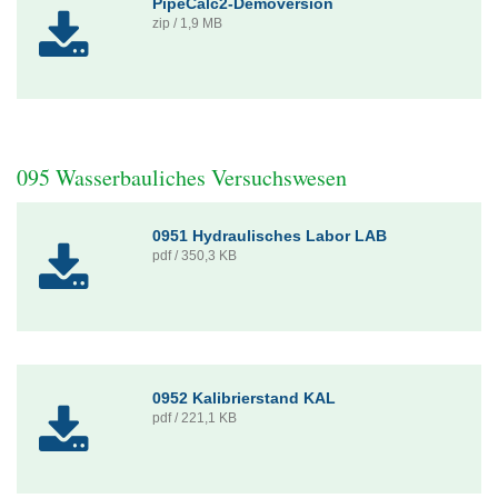
PipeCalc2-Demoversion
zip / 1,9 MB
095 Wasserbauliches Versuchswesen
0951 Hydraulisches Labor LAB
pdf / 350,3 KB
0952 Kalibrierstand KAL
pdf / 221,1 KB