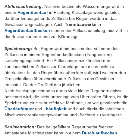
Abflussaufteilung:
Nur eine bestimmte Wassermenge wird in
einem
Regenüberlauf
in Richtung Kläranlage weitergeleitet,
darüber hinausgehende Zuflüsse bei Regen werden in das
Gewässer abgeschlagen. Auch
Trennbauwerke
in
Regenüberlaufbecken
dienen der Abflussaufteilung, hier z.B. in
die Beckenkammer und zur Kläranlage.
Speicherung:
Bei Regen wird ein bestimmtes Volumen des
Zuflusses in einem Regenüberlaufbecken (Fangbecken)
zwischengespeichert. Ein Abflussbegrenzer limitiert den
kontinuierlichen Zufluss zur Kläranlage, um diese nicht zu
überlasten. Ist das Regenüberlaufbecken voll, wird weiterer den
Drosselabfluss überschreitender Zufluss in das Gewässer
entlastet. Da der Großteil des jährlichen
Niederschlagsgeschehens durch viele kleine Regenereignisse
bestimmt wird, die nicht unbedingt zum Überlaufen führen, ist die
Speicherung eine sehr effektive Methode, um wie gewünscht die
Überlaufdauer
und
–
häufigkeit
und auch direkt die jährlichen
Mischwasserentlastungsvolumina und -frachten zu verringern.
Sedimentation:
Das bei gefülltem Regenüberlaufbecken
entlastende Mischwasser kann in einem
Durchlaufbecken